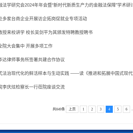
法学研究会2024年年会暨“新时代新质生产力的金融法保障”学术研
赴多家台商企业开展访企拓岗促就业专项活动
教授来校讲学 校长吴剑平为其颁发特聘教授聘书
全院大会集中 开展多项工作
华达律师事务所签署共建合作协议
式法治现代化的鲜活样本与生动实践 ——读《推进和拓展中国式现代
院李庆炫检察长一行莅院座谈交流
..
共849条
上页
1
2
3
4
5
6