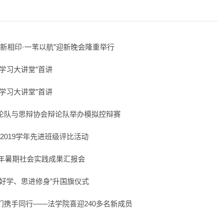
“心新相印·一苇以航”迎新晚会隆重举行
学习大讲堂”首讲
学习大讲堂”首讲
论队与思辩协会辩论队举办模拟控辩赛
-2019学年先进班级评比活动
8年暑期社会实践成果汇报会
志好学、思进修身”升国旗仪式
们携手同行——法学院喜迎240多名新成员