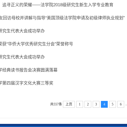
，追寻正义的荣耀——法学院2018级研究生新生入学专业教育
校友回访母校并讲解与指导“美国顶级法学院申请及初级律师执业规划”
研究生代表大会成功举办
荣获“华侨大学优秀研究生分会”荣誉称号
研究生代表大会成功举办
学经典读书报告会决赛圆满落幕
学第四届汉字文化大赛三等奖
..
共557条
上页
1
2
3
4
5
6