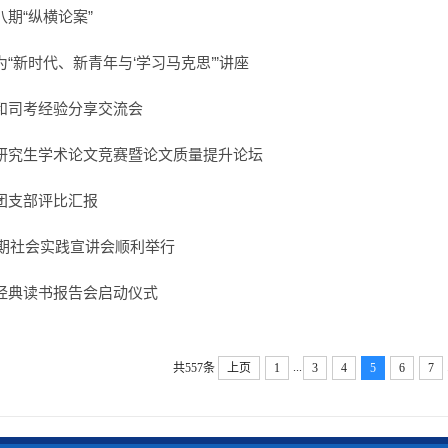
期“纵横论案”
“新时代、新青年与‘学习马克思’”讲座
和司考经验分享交流会
研究生学术论文竞赛暨论文质量提升论坛
团支部评比汇报
暑期社会实践宣讲会顺利举行
经典读书报告会启动仪式
...
共557条
上页
1
3
4
5
6
7