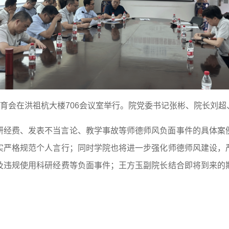
教育会在洪祖杭大楼706会议室举行。院党委书记张彬、院长刘
研经费、发表不当言论、教学事故等师德师风负面事件的具体案
实严格规范个人言行；同时学院也将进一步强化师德师风建设，
及违规使用科研经费等负面事件；王方玉副院长结合即将到来的