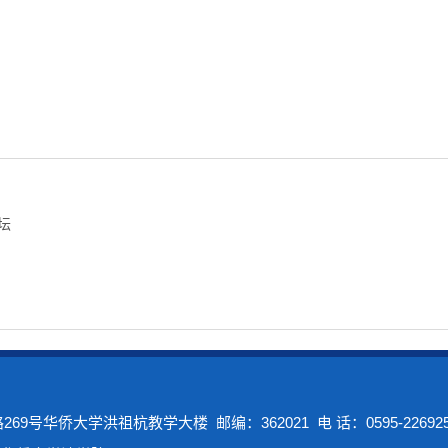
坛
号华侨大学洪祖杭教学大楼 邮编：362021 电 话：0595-226925