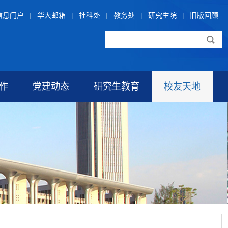
信息门户
|
华大邮箱
|
社科处
|
教务处
|
研究生院
|
旧版回顾
作
党建动态
研究生教育
校友天地