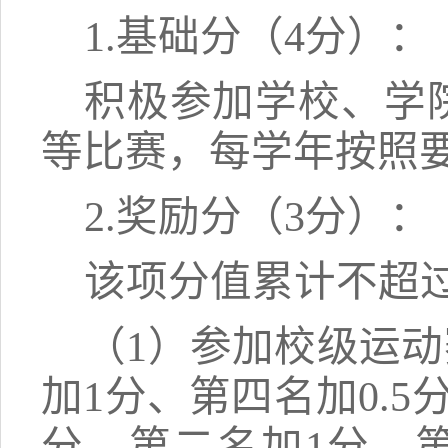
1.
基础分（
4分
）：
积极
参加学校、学
等
比赛
，
每学年按照
2.
奖励
分（
3
分）：
该项分值累计不超
（
1
）参加校级运动
加
1
分、
第四名加
0.5
分、第二名加
1
分、