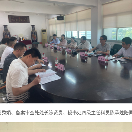
马秀娟、备案审查处处长陈贤贵、秘书处四级主任科员陈承煌陪